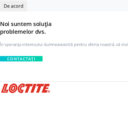
De acord
Noi suntem soluția
problemelor dvs.
În speranța interesului dumneavoastră pentru oferta noastră, vă inv
CONTACTAȚI