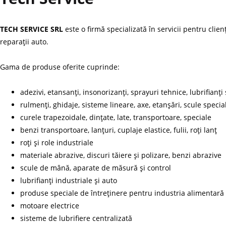
TECH SERVICE SRL
este o firmă specializată în servicii pentru clie
reparații auto.
Gama de produse oferite cuprinde:
adezivi, etansanți, insonorizanți, sprayuri tehnice, lubrifianți 
rulmenți, ghidaje, sisteme lineare, axe, etanșări, scule spe
curele trapezoidale, dințate, late, transportoare, speciale
benzi transportoare, lanțuri, cuplaje elastice, fulii, roți lanț
roți și role industriale
materiale abrazive, discuri tăiere și polizare, benzi abrazive
scule de mână, aparate de măsură și control
lubrifianți industriale și auto
produse speciale de întreținere pentru industria alimentară
motoare electrice
sisteme de lubrifiere centralizată