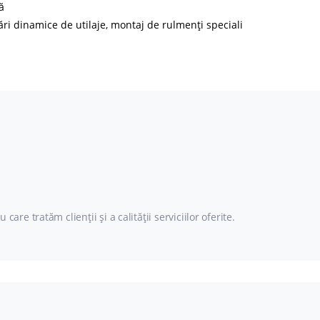
ă
ări dinamice de utilaje, montaj de rulmenți speciali
e tratăm clienții și a calității serviciilor oferite.