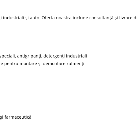
nți industriali și auto. Oferta noastra include consultanță și livra
speciali, antigripanți, detergenți industriali
ciale pentru montare și demontare rulmenți
 și farmaceutică