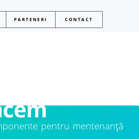
ne!
PARTENERI
CONTACT
!
facem
 componente pentru mentenanță