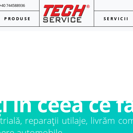
?
+40 744588936
ici pentru ti
PRODUSE
SERVICII
I PROFESIONALE?
 unde trebuie
 DE PROFESIONIȘTI
i în ceea ce 
rială, reparații utilaje, livrăm
ținere automobile