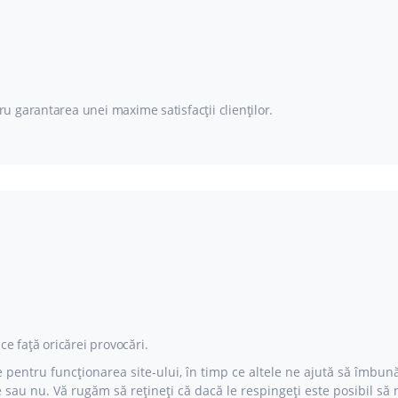
u garantarea unei maxime satisfacții clienților.
e față oricărei provocări.
 pentru funcționarea site-ului, în timp ce altele ne ajută să îmbunăt
sau nu. Vă rugăm să rețineți că dacă le respingeți este posibil să nu 